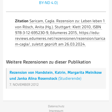
BY-ND 4.0)
Zitation
Saricam, Cagla. Rezension zu: Leben leben 1
von Rösch, Anita (Hg.). Stuttgart: Klett 2010, ISBN
978-3-12-695230-9, Edumeres 2015, https://edu-
reviews.edumeres.net/rezensionen/rezension/sarica
m-cagla/, zuletzt geprüft am 26.03.2024.
Weitere Rezensionen zu dieser Publikation
Rezension von Handstein, Katrin, Margarita Melnikow
und Janka Alina Rosenstock
(Studierende)
7. NOVEMBER 2012
Datenschutz
Impressum