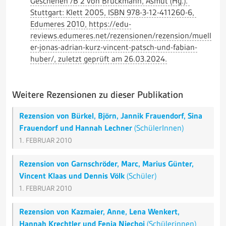
Geschehen /B 2 von Brückmann, Asmut (Hg.).
Stuttgart: Klett 2005, ISBN 978-3-12-411260-6,
Edumeres 2010, https://edu-
reviews.edumeres.net/rezensionen/rezension/muell
er-jonas-adrian-kurz-vincent-patsch-und-fabian-
huber/, zuletzt geprüft am 26.03.2024.
Weitere Rezensionen zu dieser Publikation
Rezension von Bürkel, Björn, Jannik Frauendorf, Sina
Frauendorf und Hannah Lechner
(SchülerInnen)
1. FEBRUAR 2010
Rezension von Garnschröder, Marc, Marius Günter,
Vincent Klaas und Dennis Völk
(Schüler)
1. FEBRUAR 2010
Rezension von Kazmaier, Anne, Lena Wenkert,
Hannah Krechtler und Fenja Niechoj
(Schülerinnen)